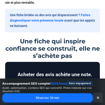
sûr et plus rentable.
Une fiche bridée ou des avis qui disparaissent ?
Faites
diagnostiquer votre présence locale
avant que les appels
ne baissent.
Une fiche qui inspire
confiance se construit, elle ne
s’achète pas
Acheter des avis achète une note.
Obtenir des avis construit une
Accompagnement SEO complet
500€/mois
Sans engagement
réputation.
“
Audit, optimisation, contenu SEO qui convertit. Prime indexée sur vos
résultats GSC.
✕
Réserver 30 min
La première s’effondre au premier filtre. La seconde se