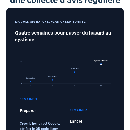
une collecte d’avis régulière
MODULE SIGNATURE, PLAN OPÉRATIONNEL
Quatre semaines pour passer du hasard au
système
Système autonome
Flux
Rythme tenu
Lancement
Préparation
0
S1
S2
S3
S4
SEMAINE 1
SEMAINE 2
Préparer
Lancer
Créer le lien direct Google,
générer le QR code, lister