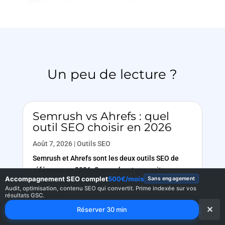
Un peu de lecture ?
Semrush vs Ahrefs : quel
outil SEO choisir en 2026
Août 7, 2026
|
Outils SEO
Semrush et Ahrefs sont les deux outils SEO de
référence en 2026. Semrush est une suite
Accompagnement SEO complet
500€/mois
Sans engagement
marketing complète, forte sur les mots-clés, la
Audit, optimisation, contenu SEO qui convertit. Prime indexée sur vos
visibilité IA...
résultats GSC.
✕
Réserver 30 min