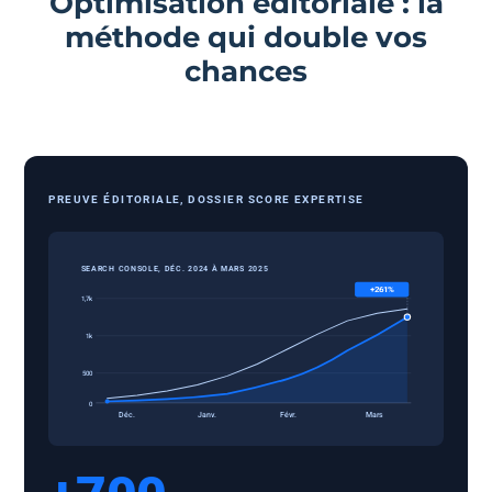
Optimisation éditoriale : la
méthode qui double vos
chances
PREUVE ÉDITORIALE, DOSSIER SCORE EXPERTISE
SEARCH CONSOLE, DÉC. 2024 À MARS 2025
+261%
1,7k
1k
500
0
Déc.
Janv.
Févr.
Mars