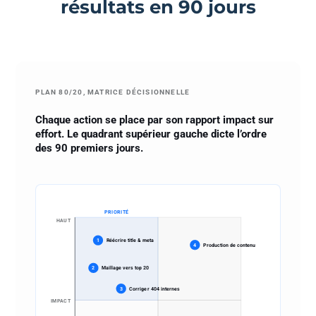
résultats en 90 jours
PLAN 80/20, MATRICE DÉCISIONNELLE
Chaque action se place par son rapport impact sur
effort. Le quadrant supérieur gauche dicte l’ordre
des 90 premiers jours.
PRIORITÉ
HAUT
1
Réécrire title & meta
4
Production de contenu
2
Maillage vers top 20
3
Corriger 404 internes
IMPACT