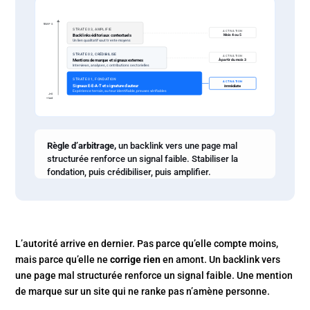
TEMPS
STRATE 03, AMPLIFIE
ACTIVATION
Mois 4 ou 5
Backlinks éditoriaux contextuels
Un lien qualitatif vaut trente moyens
STRATE 02, CRÉDIBILISE
ACTIVATION
À partir du mois 3
Mentions de marque et signaux externes
Interviews, analyses, contributions sectorielles
STRATE 01, FONDATION
ACTIVATION
Signaux E-E-A-T et signature d’auteur
Immédiate
Expérience terrain, auteur identifiable, preuves vérifiables
J+0
+ tard
Règle d’arbitrage,
un backlink vers une page mal
structurée renforce un signal faible. Stabiliser la
fondation, puis crédibiliser, puis amplifier.
L’autorité arrive en dernier. Pas parce qu’elle compte moins,
mais parce qu’elle ne
corrige rien
en amont. Un backlink vers
une page mal structurée renforce un signal faible. Une mention
de marque sur un site qui ne ranke pas n’amène personne.