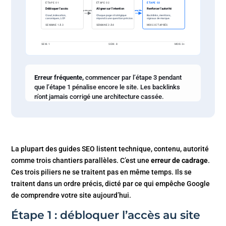
ÉTAPE 01
ÉTAPE 02
ÉTAPE 03
Débloquer l’accès
Aligner sur l’intention
Renforcer l’autorité
prérequis
amplifie
Crawl, indexation,
Chaque page stratégique
Backlinks, mentions,
canoniques, LCP.
répond à une question précise.
signaux de marque.
SEMAINE 1 À 3
SEMAINE 3 À 8
MOIS 3 ET APRÈS
SEM. 1
SEM. 8
MOIS 3+
Erreur fréquente,
commencer par l’étape 3 pendant
que l’étape 1 pénalise encore le site. Les backlinks
n’ont jamais corrigé une architecture cassée.
La plupart des guides SEO listent technique, contenu, autorité
comme trois chantiers parallèles. C’est une
erreur de cadrage
.
Ces trois piliers ne se traitent pas en même temps. Ils se
traitent dans un ordre précis, dicté par ce qui empêche Google
de comprendre votre site aujourd’hui.
Étape 1 : débloquer l’accès au site