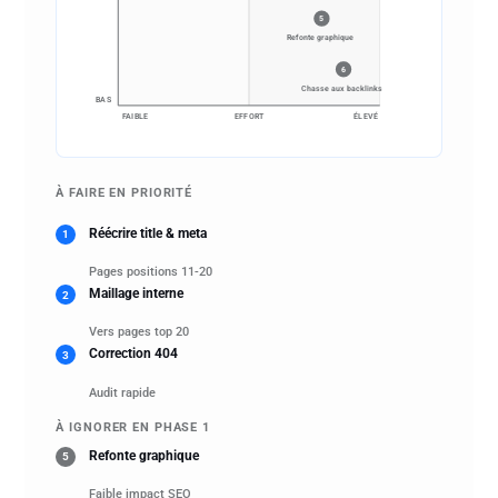
5
Refonte graphique
6
Chasse aux backlinks
BAS
ÉLEVÉ
FAIBLE
EFFORT
À FAIRE EN PRIORITÉ
Réécrire title & meta
1
Pages positions 11-20
Maillage interne
2
Vers pages top 20
Correction 404
3
Audit rapide
À IGNORER EN PHASE 1
Refonte graphique
5
Faible impact SEO