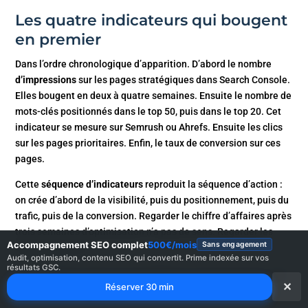
Les quatre indicateurs qui bougent
en premier
Dans l’ordre chronologique d’apparition. D’abord le nombre
d’impressions
sur les pages stratégiques dans Search Console.
Elles bougent en deux à quatre semaines. Ensuite le nombre de
mots-clés positionnés dans le top 50, puis dans le top 20. Cet
indicateur se mesure sur Semrush ou Ahrefs. Ensuite les clics
sur les pages prioritaires. Enfin, le taux de conversion sur ces
pages.
Cette
séquence d’indicateurs
reproduit la séquence d’action :
on crée d’abord de la visibilité, puis du positionnement, puis du
trafic, puis de la conversion. Regarder le chiffre d’affaires après
trois semaines d’optimisation n’a pas de sens. Regarder les
Accompagnement SEO complet
500€/mois
Sans engagement
impressions en a.
Audit, optimisation, contenu SEO qui convertit. Prime indexée sur vos
résultats GSC.
Le piège de la position moyenne et
✕
Réserver 30 min
du trafic global