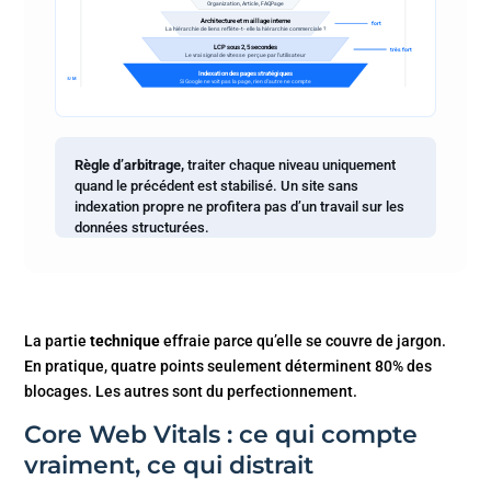
Organization, Article, FAQPage
Architecture et maillage interne
fort
La hiérarchie de liens reflète-t-elle la hiérarchie commerciale ?
LCP sous 2,5 secondes
très fort
Le vrai signal de vitesse perçue par l’utilisateur
Indexation des pages stratégiques
MAXIMUM
Si Google ne voit pas la page, rien d’autre ne compte
Règle d’arbitrage,
traiter chaque niveau uniquement
quand le précédent est stabilisé. Un site sans
indexation propre ne profitera pas d’un travail sur les
données structurées.
La partie
technique
effraie parce qu’elle se couvre de jargon.
En pratique, quatre points seulement déterminent 80% des
blocages. Les autres sont du perfectionnement.
Core Web Vitals : ce qui compte
vraiment, ce qui distrait