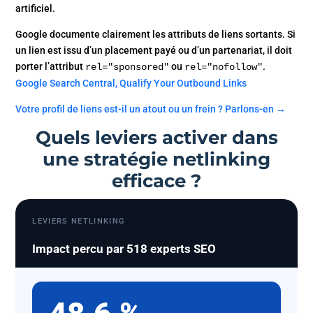
artificiel.
Google documente clairement les attributs de liens sortants. Si
un lien est issu d’un placement payé ou d’un partenariat, il doit
porter l’attribut
ou
.
rel="sponsored"
rel="nofollow"
Google Search Central, Qualify Your Outbound Links
Votre profil de liens est-il un atout ou un frein ? Parlons-en →
Quels leviers activer dans
une stratégie netlinking
efficace ?
LEVIERS NETLINKING
Impact percu par 518 experts SEO