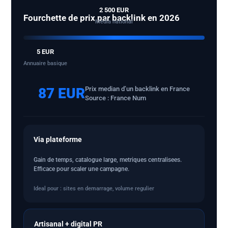
2 500 EUR
Fourchette de prix par backlink en 2026
Media national
5 EUR
Annuaire basique
87 EUR
Prix median d’un backlink en France
Source : France Num
Via plateforme
Gain de temps, catalogue large, metriques centralisees.
Efficace pour scaler une campagne.
Ideal pour : sites en demarrage, volume regulier
Artisanal + digital PR