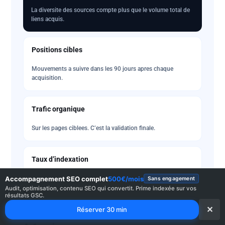
La diversite des sources compte plus que le volume total de
liens acquis.
Positions cibles
Mouvements a suivre dans les 90 jours apres chaque
acquisition.
Trafic organique
Sur les pages ciblees. C’est la validation finale.
Taux d’indexation
Accompagnement SEO complet
500€/mois
Un lien non indexe apres 30 jours est un lien invisible.
Sans engagement
Audit, optimisation, contenu SEO qui convertit. Prime indexée sur vos
résultats GSC.
✕
Réserver 30 min
8-12 sem.
Premiers mouvements