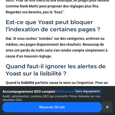
suffit. Pour un site lourd ou une boutique, un plugin plus flexible
(comme Rank Math) peut proposer des réglages plus fins.
Regardez vos besoins, pas le “buzz”.
Est-ce que Yoast peut bloquer
l’indexation de certaines pages ?
Oui
. Si vous cochez “noindex” sur des catégories, archives ou
médias, ces pages disparaissent des résultats. Beaucoup de
sites ont perdu du trafic sans s’en rendre compte simplement à
cause d’un mauvais réglage.
Quand faut-il ignorer les alertes de
Yoast sur la lisibilité ?
Quand la
lisibilité
parfaite casse le sens ou l’expertise. Pour un
texte très technique ou un contenu d’
expert,
augmenter la
Accompagnement SEO complet
500€/mois
Sans engagement
lisibilité peut nuire à la précision. Dans ce cas, privilégiez la
Audit, optimisation, contenu SEO qui convertit. Prime indexée sur vos
résultats GSC.
clarté et la cohérence plutôt qu’une pastille verte.
✕
Réserver 30 min
Migrer vers un autre plugin SEO :