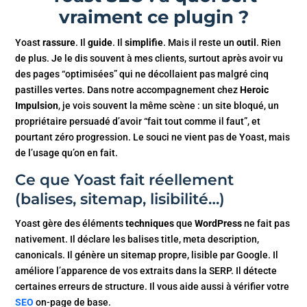
vraiment ce plugin ?
Yoast
rassure
. Il
guide
. Il
simplifie
. Mais il reste un
outil
. Rien
de plus. Je le dis souvent à mes clients, surtout après avoir vu
des pages “optimisées” qui ne décollaient pas malgré cinq
pastilles vertes. Dans notre accompagnement chez
Heroic
Impulsion
, je vois souvent la même scène : un site bloqué, un
propriétaire persuadé d’avoir “fait tout comme il faut”, et
pourtant zéro progression. Le souci ne vient pas de Yoast, mais
de l’usage qu’on en fait.
Ce que Yoast fait réellement
(balises, sitemap, lisibilité…)
Yoast gère des éléments
techniques
que
WordPress
ne fait pas
nativement. Il déclare les balises title, meta description,
canonicals. Il génère un sitemap propre, lisible par Google. Il
améliore l’apparence de vos extraits dans la SERP. Il détecte
certaines erreurs de structure. Il vous aide aussi à vérifier votre
SEO
on-page de base.