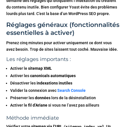
semaine des réglages qui bloquaient l’indexation ou créaient
du contenu inutile. Bien configurer Yoast évite des problèmes
lourds plus tard. C’est la base d’un WordPress SEO propre.
Réglages généraux (fonctionnalités
essentielles à activer)
Prenez cinq minutes pour activer uniquement ce dont vous
avez besoin. Trop de sites laissent tout coché. Mauvaise idée.
Les réglages importants :
Activer le
sitemap XML
Activer les
canonicals automatiques
Désactiver les
indexations inutiles
Valider la connexion avec
Search Console
Préserver les
données
lors de la désinstallation
Activer le
fil d’Ariane
si vous ne l’avez pas ailleurs
Méthode immédiate
Vérifiez votre
sitemap via l’URL
.
Un
/sitemap_index.xml