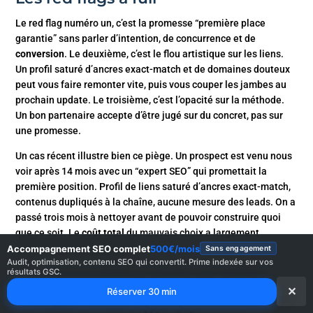
Le red flag numéro un, c’est la promesse “première place
garantie” sans parler d’intention, de concurrence et de
conversion
. Le deuxième, c’est le flou artistique sur les liens.
Un profil saturé d’ancres exact-match et de domaines douteux
peut vous faire remonter vite, puis vous couper les jambes au
prochain update. Le troisième, c’est l’opacité sur la méthode.
Un bon partenaire accepte d’être jugé sur du concret, pas sur
une promesse.
Un cas récent illustre bien ce piège. Un prospect est venu nous
voir après 14 mois avec un “expert SEO” qui promettait la
première position. Profil de liens saturé d’ancres exact-match,
contenus dupliqués à la chaîne, aucune mesure des leads. On a
passé trois mois à nettoyer avant de pouvoir construire quoi
que ce soit. Le
coût total
du mauvais choix a largement
dépassé l’économie initiale.
Accompagnement SEO complet
500€/mois
Sans engagement
Audit, optimisation, contenu SEO qui convertit. Prime indexée sur vos
Consultant SEO et GEO :
résultats GSC.
✕
Réserver 30 min
l’angle 2026 que personne ne