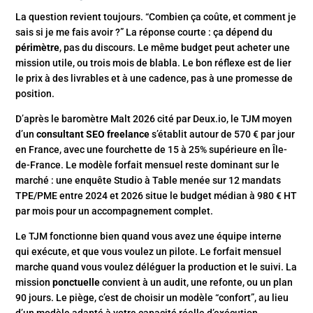
La question revient toujours. “Combien ça coûte, et comment je
sais si je me fais avoir ?” La réponse courte : ça dépend du
périmètre
, pas du discours. Le même budget peut acheter une
mission utile, ou trois mois de blabla. Le bon réflexe est de lier
le prix à des livrables et à une cadence, pas à une promesse de
position.
D’après le baromètre Malt 2026 cité par Deux.io, le TJM moyen
d’un
consultant SEO freelance
s’établit autour de 570 € par jour
en France, avec une fourchette de 15 à 25% supérieure en Île-
de-France. Le modèle forfait mensuel reste dominant sur le
marché : une enquête Studio à Table menée sur 12 mandats
TPE/PME entre 2024 et 2026 situe le budget médian à 980 € HT
par mois pour un accompagnement complet.
Le TJM fonctionne bien quand vous avez une équipe interne
qui exécute, et que vous voulez un pilote. Le forfait mensuel
marche quand vous voulez déléguer la production et le suivi. La
mission
ponctuelle
convient à un audit, une refonte, ou un plan
90 jours. Le piège, c’est de choisir un modèle “confort”, au lieu
d’un modèle adapté à votre capacité réelle d’exécution.