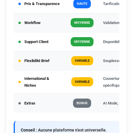
Prix & Transparence
Tarification clai
HAUTE
Workflow
Validation, échan
MOYENNE
Support Client
Disponibilité, réa
MOYENNE
Flexibilité Brief
Souplesse sur an
VARIABLE
International &
Couverture géogra
VARIABLE
Niches
spécifiques
Extras
AI Mode, analytic
BONUS
Conseil :
Aucune plateforme n’est universelle.