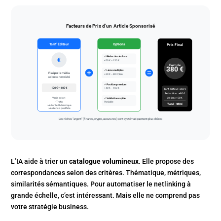
Facteurs de Prix d’un Article Sponsorisé
Tarif Éditeur
Options
Prix Final
✓ Rédaction incluse
€
+50 € – 150 €
Exemple
380 €
✓ Liens multiples
Fixé par le média
+30 € – 80 €/lien
selon sa notoriété
✓ Position premium
120 € – 600 €
+40 € – 100 €
Tarif éditeur : 250 €
Rédaction : +80 €
Varie selon :
2e lien : +50 €
✓ Validation rapide
• Trafic
Variable
Total : 380 €
• Autorité thématique
• Audience qualifiée
Les niches “argent” (finance, crypto, assurance) sont systématiquement plus chères
L’IA aide à trier un
catalogue volumineux
. Elle propose des
correspondances selon des critères. Thématique, métriques,
similarités sémantiques. Pour automatiser le netlinking à
grande échelle, c’est intéressant. Mais elle ne comprend pas
votre stratégie business.