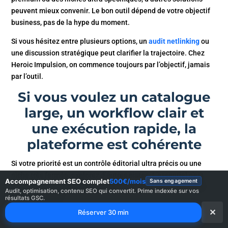
peuvent mieux convenir. Le bon outil dépend de votre objectif
business, pas de la hype du moment.
Si vous hésitez entre plusieurs options, un
audit netlinking
ou
une discussion stratégique peut clarifier la trajectoire. Chez
Heroic Impulsion, on commence toujours par l’objectif, jamais
par l’outil.
Si vous voulez un catalogue
large, un workflow clair et
une exécution rapide, la
plateforme est cohérente
Si votre priorité est un contrôle éditorial ultra précis ou une
niche très fermée, explorez d’autres pistes. L’essentiel n’est
Accompagnement SEO complet
500€/mois
Sans engagement
pas l’outil. C’est la méthode. Acheter des liens sans stratégie
Audit, optimisation, contenu SEO qui convertit. Prime indexée sur vos
est une dépense.
résultats GSC.
✕
Réserver 30 min