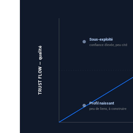
Sous-exploité
confiance élevée, peu cité
TRUST FLOW — qualité
Profil naissant
peu de liens, à construire