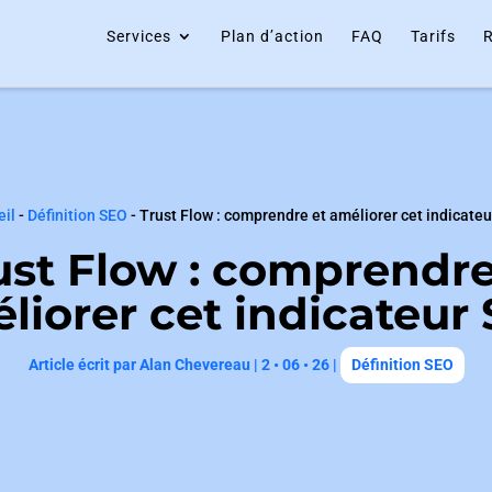
Services
Plan d’action
FAQ
Tarifs
R
eil
-
Définition SEO
-
Trust Flow : comprendre et améliorer cet indicate
ust Flow : comprendre
liorer cet indicateur
Article écrit par
Alan Chevereau
|
2 • 06 • 26
|
Définition SEO