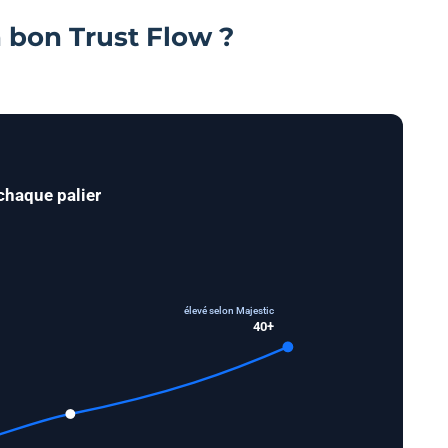
 bon Trust Flow ?
 chaque palier
élevé selon Majestic
40+