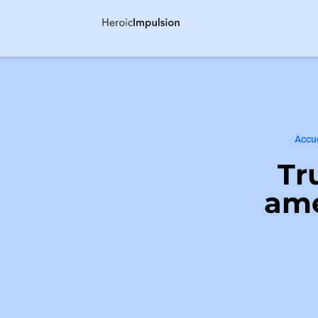
Accu
Tr
amé