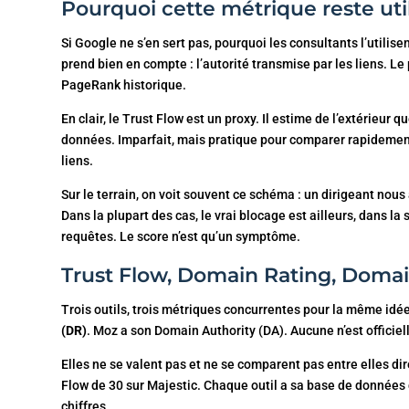
Pourquoi cette métrique reste uti
Si Google ne s’en sert pas, pourquoi les consultants l’utilise
prend bien en compte : l’autorité transmise par les liens. Le
PageRank historique.
En clair, le Trust Flow est un proxy. Il estime de l’extérieu
données. Imparfait, mais pratique pour comparer rapidemen
liens.
Sur le terrain, on voit souvent ce schéma : un dirigeant nou
Dans la plupart des cas, le vrai blocage est ailleurs, dans l
requêtes. Le score n’est qu’un symptôme.
Trust Flow, Domain Rating, Domain
Trois outils, trois métriques concurrentes pour la même idé
(DR)
. Moz a son Domain Authority (DA). Aucune n’est officie
Elles ne se valent pas et ne se comparent pas entre elles d
Flow de 30 sur Majestic. Chaque outil a sa base de données d
chiffres.